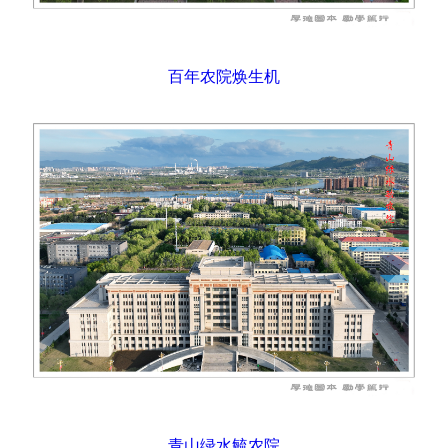
百年农院焕生机
青山绿水毓农院