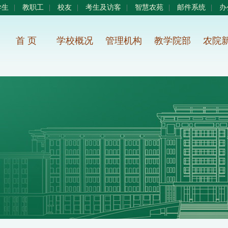
学生
|
教职工
|
校友
|
考生及访客
|
智慧农苑
|
邮件系统
|
办
首 页
学校概况
管理机构
教学院部
农院